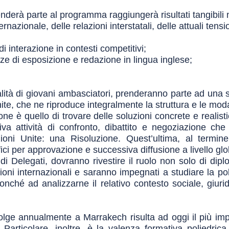
nderà parte al programma raggiungerà risultati tangibili 
rnazionale, delle relazioni interstatali, delle attuali tensio
i interazione in contesti competitivi;
e di esposizione e redazione in lingua inglese;
alità di giovani ambasciatori, prenderanno parte ad una
te, che ne riproduce integralmente la struttura e le moda
one è quello di trovare delle soluzioni concrete e realist
va attività di confronto, dibattito e negoziazione che
ioni Unite: una Risoluzione. Quest’ultima, al termine
fici per approvazione e successiva diffusione a livello glo
 di Delegati, dovranno rivestire il ruolo non solo di dip
oni internazionali e saranno impegnati a studiare la poli
ché ad analizzarne il relativo contesto sociale, giuridic
ge annualmente a Marrakech risulta ad oggi il più impo
. Particolare, inoltre, è la valenza formativa poliedri