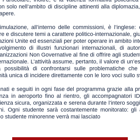
n solo nell’ambito di discipline attinenti alla diplomazia
sapere.
simulazione, all’interno delle commissioni, è l’inglese:
re e discutere temi a carattere politico-internazionale, gi
 Nazioni Unite ed essenziali per poter operare in ambito in
volgimento di illustri funzionari internazionali, di auto
anizzazioni Non Governative al fine di offrire agli stude
ernazionale. L’attività assume, pertanto, il valore di un’es
 possibilità di confrontarsi sulle problematiche che
tà unica di incidere direttamente con le loro voci sullo s
ati e seguiti in ogni fase del programma grazie alla pr
za in aeroporto fino al rientro, gli accompagnatori I
enza sicura, organizzata e serena durante l’intero soggio
azioni. Ogni studente sarà costantemente monitorato: g
no studente minorenne verrà mai lasciato