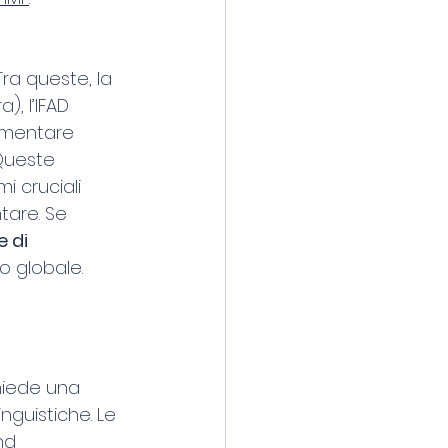
Tra queste, la 
), l’IFAD 
limentare 
Queste 
i cruciali 
tare. Se 
e di 
lo globale.
hiede una 
nguistiche. Le 
nd 