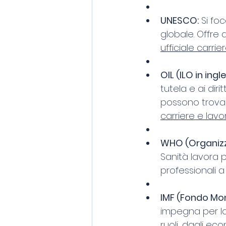
UNESCO:
 Si fo
globale. Offre d
ufficiale carri
OIL (ILO in ing
tutela e ai diri
possono trovare
carriere e lavo
WHO (Organizza
Sanità lavora p
professionali a
IMF (Fondo Mon
impegna per la 
ruoli, dagli econ