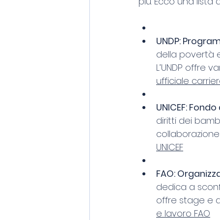
più. Ecco una lista 
UNDP: Programm
della povertà e 
L’UNDP offre va
ufficiale carri
UNICEF: Fondo d
diritti dei bamb
collaborazione
UNICEF
FAO: Organizzaz
dedica a sconf
offre stage e al
e lavoro FAO