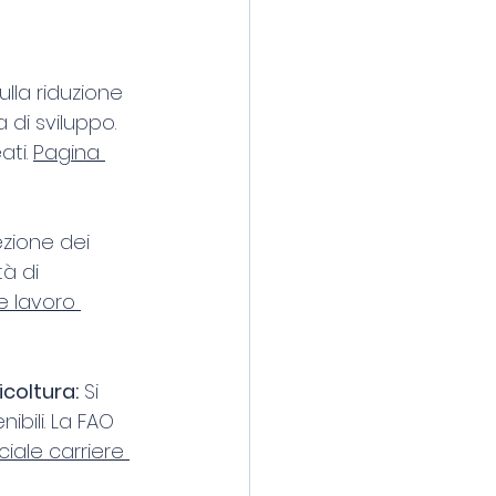
sulla riduzione 
 di sviluppo. 
ti. 
Pagina 
zione dei 
tà di 
e lavoro 
icoltura:
 Si 
bili. La FAO 
ciale carriere 