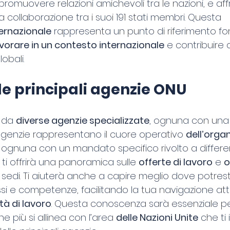
 promuovere relazioni amichevoli tra le nazioni, e aff
a collaborazione tra i suoi 191 stati membri. Questa 
ernazionale
 rappresenta un punto di riferimento 
vorare in un contesto internazionale
 e contribuire
lobali.
le principali agenzie ONU
 da 
diverse agenzie specializzate
, ognuna con una
agenzie rappresentano il cuore operativo 
dell’orga
, ognuna con un mandato specifico rivolto a differen
 ti offrirà una panoramica sulle 
offerte di lavoro
 e 
o
 sedi. Ti aiuterà anche a capire meglio dove potresti i
ssi e competenze, facilitando la tua navigazione att
tà di lavoro
. Questa conoscenza sarà essenziale per 
e più si allinea con l’area 
delle Nazioni Unite
 che ti