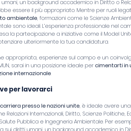
itti umani, un background accademico in Diritto o Rela
bbe essere il più appropriato. Mentre per ruoli legati
ito ambientale
, formazioni come le Scienze Ambient
tale sono ideali. L’esperienza professionale nel ca
sa la partecipazione a iniziative come il Model Unit
tenziare ulteriormente la tua candidatura.
e appropriata, esperienze sul campo e un coinvolg
 MUN, sarai in una posizione ideale per 
cimentarti in 
zione internazionale
.
ve per lavorarci
carriera presso le nazioni unite
, è ideale avere una
 Relazioni Internazionali, Diritto, Scienze Politiche,
 Salute Pubblica e Ingegneria Ambientale. Per esempio
zza sui diritti umani, un background accademico in Dir