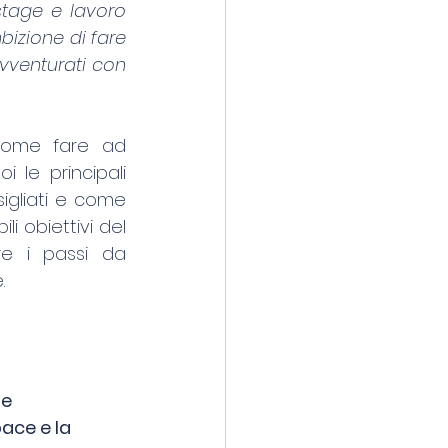
stage e lavoro 
bizione di fare 
vventurati con 
come fare ad 
le principali 
igliati e come 
i obiettivi del 
re i passi da 
.
e 
ace e la 