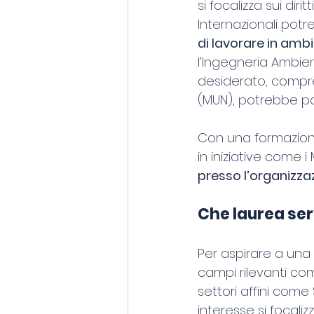
si focalizza sui dir
Internazionali potre
di lavorare in amb
l’Ingegneria Ambien
desiderato, compre
(MUN), potrebbe po
Con una formazion
in iniziative come i
presso l’organizza
Che laurea ser
Per aspirare a una 
campi rilevanti come
settori affini come
interesse si focali