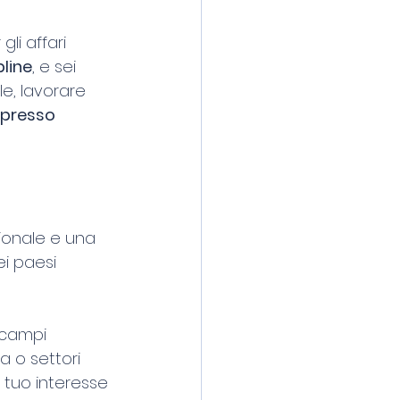
li affari 
pline
, e sei 
le, lavorare 
 presso 
sionale e una 
ei paesi 
 campi 
a o settori 
 tuo interesse 