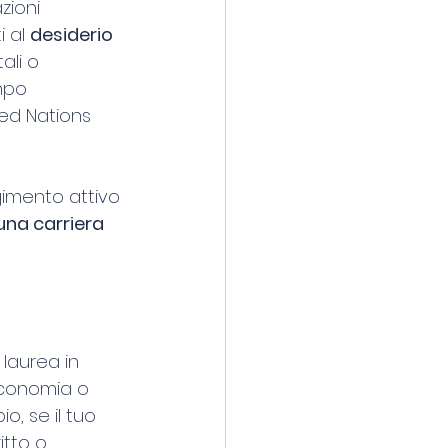
zioni 
 al 
desiderio 
ali o 
mpo 
ed Nations 
imento attivo 
una carriera 
 laurea in 
 Economia o 
, se il tuo 
itto o 