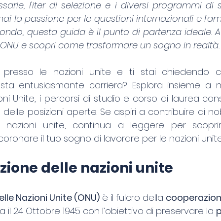
rie, l'iter di selezione e i diversi programmi di 
 hai la passione per le questioni internazionali e l'am
ondo, questa guida è il punto di partenza ideale. A
'ONU e scopri come trasformare un sogno in realtà.
e presso le nazioni unite e ti stai chiedendo 
ta entusiasmante carriera? Esplora insieme a noi 
ni Unite, i percorsi di studio e corso di laurea cons
elle posizioni aperte. Se aspiri a contribuire ai nobil
e nazioni unite, continua a leggere per scopri
oronare il tuo sogno di lavorare per le nazioni unite
zione delle nazioni unite
lle Nazioni Unite (ONU)
 è il fulcro della 
cooperazion
ta il 24 Ottobre 1945 con l’obiettivo di preservare la 
p