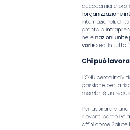
accademici e profess
l’
organizzazione in
internazionali, dirit
pronto a 
intrapren
nelle 
nazioni unite
varie
 sedi in tutto 
Chi può lavora
L’ONU cerca individ
passione per la ris
membri è un requi
Per aspirare a una 
rilevanti come Relaz
affini come Salute 