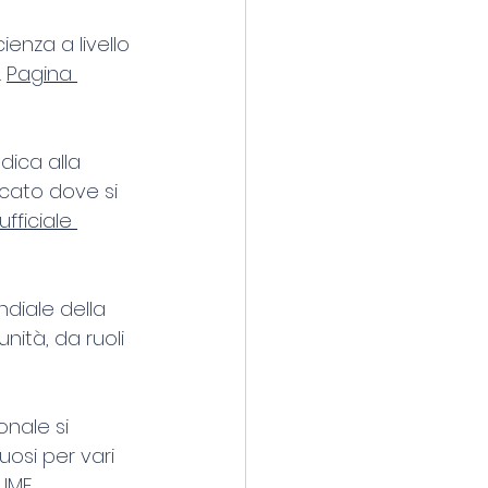
ienza a livello 
 
Pagina 
edica alla 
dicato dove si 
fficiale 
diale della 
nità, da ruoli 
onale si 
uosi per vari 
 IMF
.