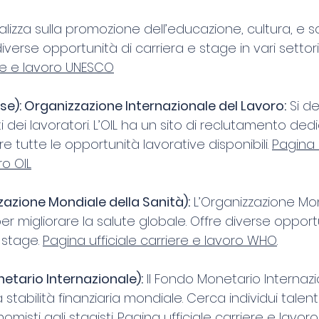
calizza sulla promozione dell’educazione, cultura, e sc
iverse opportunità di carriera e stage in vari settori.
ere e lavoro UNESCO
lese): Organizzazione Internazionale del Lavoro:
 Si d
tti dei lavoratori. L’OIL ha un sito di reclutamento de
 tutte le opportunità lavorative disponibili. 
Pagina u
ro OIL
zione Mondiale della Sanità):
 L’Organizzazione Mon
er migliorare la salute globale. Offre diverse opportu
 stage. 
Pagina ufficiale carriere e lavoro WHO
. 
etario Internazionale):
 Il Fondo Monetario Internazi
stabilità finanziaria mondiale. Cerca individui talent
omisti agli stagisti. 
Pagina ufficiale carriere e lavoro