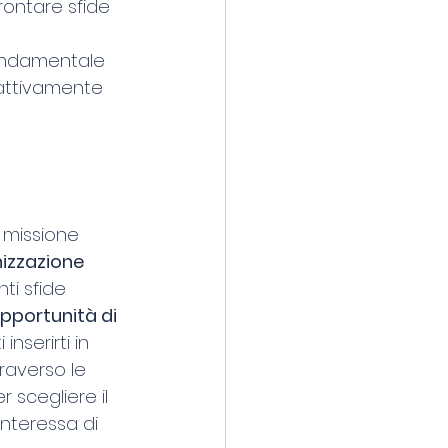
rontare sfide 
fondamentale 
 attivamente 
 missione 
nizzazione 
ti sfide 
pportunità di 
nserirti in 
raverso le 
scegliere il 
 interessa di 