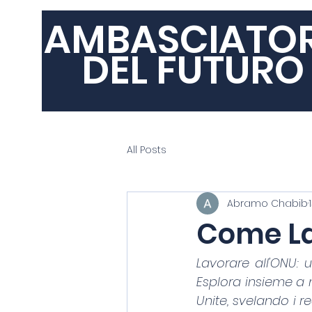
AMBASCIATO
DEL FUTURO
All Posts
Abramo Chabib
Come La
Lavorare all'ONU: 
Esplora insieme a n
Unite, svelando i re