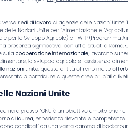
 diverse 
sedi di lavoro
 di agenzie delle Nazioni Unite. 
delle Nazioni Unite per l’Alimentazione e l’Agricoltura
ale per lo Sviluppo Agricolo) e il WFP (Programma A
 presenza significativa, con uffici situati a Roma. 
 sulla 
cooperazione internazionale
, lavorano su tem
limentare, lo sviluppo agricolo e l’assistenza alimen
lle nazioni unite
, queste entità offrono molte 
offert
teressato a contribuire a queste aree cruciali a livel
lle Nazioni Unite
carriera presso l’ONU è un obiettivo ambito che ric
orso di laurea
, esperienza rilevante e competenze li
lgono candidati da una vasta gamma di backgrou