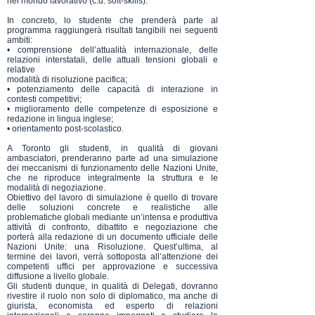
nel mondo lavorativo (c.d. soft-skills).
In concreto, lo studente che prenderà parte al
programma raggiungerà risultati tangibili nei seguenti
ambiti:
• comprensione dell’attualità internazionale, delle
relazioni interstatali, delle attuali tensioni globali e
relative
modalità di risoluzione pacifica;
• potenziamento delle capacità di interazione in
contesti competitivi;
• miglioramento delle competenze di esposizione e
redazione in lingua inglese;
• orientamento post-scolastico.
A Toronto gli studenti, in qualità di giovani
ambasciatori, prenderanno parte ad una simulazione
dei meccanismi di funzionamento delle Nazioni Unite,
che ne riproduce integralmente la struttura e le
modalità di negoziazione.
Obiettivo del lavoro di simulazione è quello di trovare
delle soluzioni concrete e realistiche alle
problematiche globali mediante un’intensa e produttiva
attività di confronto, dibattito e negoziazione che
porterà alla redazione di un documento ufficiale delle
Nazioni Unite: una Risoluzione. Quest’ultima, al
termine dei lavori, verrà sottoposta all’attenzione dei
competenti uffici per approvazione e successiva
diffusione a livello globale.
Gli studenti dunque, in qualità di Delegati, dovranno
rivestire il ruolo non solo di diplomatico, ma anche di
giurista, economista ed esperto di relazioni