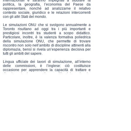
internazionali e saranno impegnati a studiare la
politica, la geografia, l’economia del Paese da
rappresentare, nonché ad analizzarne il relativo
contesto sociale, giuridico e le relazioni intercorrenti
con gli altri Stati del mondo.
Le simulazioni ONU che si svolgono annualmente a
Toronto risultano ad oggi tra i più importanti e
prestigiosi incontri tra studenti a scopo didattico.
Particolare, inoltre, è la valenza formativa poliedrica
della simulazione ONU, che permette di trovare
riscontro non solo nell’ambito di discipline attinenti alla
diplomazia, bensì si rivela un’esperienza decisiva per
tutti gli ambiti del sapere.
Lingua ufficiale dei lavori di simulazione, all’interno
delle commissioni, è l’inglese: ciò costituisce
occasione per apprendere la capacità di trattare e
discutere temi a carattere politico-internazionale,
giuridico, economico e sociale in una delle lingue
ufficiali delle Nazioni Unite ed essenziali per poter
operare in ambito internazionale.
L’evento, inoltre, vede il coinvolgimento di illustri
funzionari internazionali, di autorevoli esperti
internazionali e rappresentanti di molteplici
Organizzazioni Non Governative al fine di offrire agli
studenti una visione ampia, concreta e approfondita
della politica internazionale. L’attività assume, pertanto,
il valore di un’esperienza irripetibile durante la quale
gli studenti avranno la possibilità di confrontarsi sulle
problematiche che le Nazioni Unite affrontano
quotidianamente, con l’opportunità unica di incidere