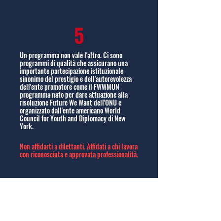
5
Un programma non vale l'altro. Ci sono
programmi di qualità che assicurano una
importante partecipazione istituzionale
sinonimo del prestigio e dell'autorevolezza
dell'ente promotore come il FWWMUN
programma nato per dare attuazione alla
risoluzione Future We Want dell'ONU e
organizzato dall'ente americano World
Council for Youth and Diplomacy di New
York.
Non affidarti a dilettanti. Affidati a chi lavora
con riconosciuta e approvata professionalità.
Parlano di noi