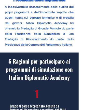
A inequivocabile riconoscimento della qualità dei
propri programmi e dell’importante impatto che
questi hanno sul percorso formativo e di crescita
dei giovani, Italian Diplomatic Academy ha
ottenuto la Medaglia di Grande Formato da parte
della Presidenza della Repubblica e una
Medaglia di Riconoscimento da parte della
Presidenza della Camera del Parlamento Italiano.
5 Ragioni per partecipare ai
programmi di simulazione con
Italian Diplomatic Academy
1
Grazie al corso accreditato, tenuto da
Professori Universitari accreditati dal MIM-