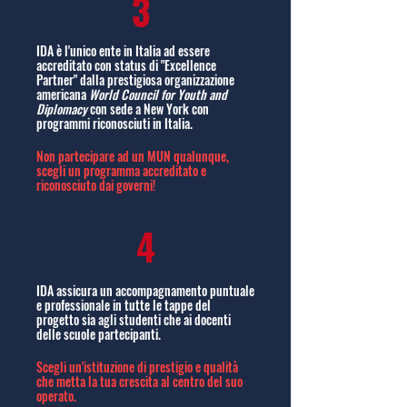
3
IDA è l'unico ente in Italia ad essere
accreditato con status di "Excellence
Partner" dalla prestigiosa organizzazione
americana
World Council for Youth and
Diplomacy
con sede a New York con
programmi riconosciuti in Italia.
Non partecipare ad un MUN qualunque,
scegli un programma accreditato e
riconosciuto dai governi!
4
IDA assicura un accompagnamento puntuale
e professionale in tutte le tappe del
progetto sia agli studenti che ai docenti
delle scuole partecipanti.
Scegli un'istituzione di prestigio e qualità
che metta la tua crescita al centro del suo
operato.