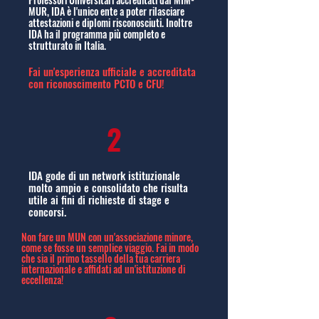
MUR, IDA è l'unico ente a poter rilasciare
attestazioni e diplomi risconosciuti. Inoltre
IDA ha il programma più completo e
strutturato in Italia.
Fai un'esperienza ufficiale e accreditata
con riconoscimento PCTO e CFU!
2
IDA gode di un network istituzionale
molto ampio e consolidato che risulta
utile ai fini di richieste di stage e
concorsi.
Non fare un MUN con un'associazione minore,
come se fosse un semplice viaggio. Fai in modo
che sia il primo tassello della tua carriera
internazionale e affidati ad un'istituzione di
eccellenza!